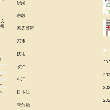
娯楽
宗教
、文
の違
家庭菜園
家電
ア
技術
領
20
政治
司
20
教
料理
ん
20
日本語
EV
20
ド
未分類