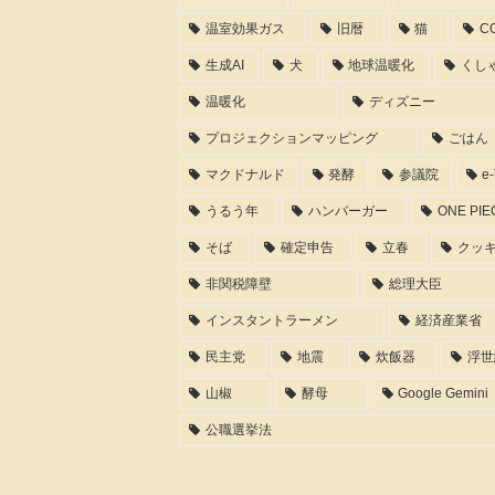
温室効果ガス
旧暦
猫
C
生成AI
犬
地球温暖化
くし
温暖化
ディズニー
プロジェクションマッピング
ごはん
マクドナルド
発酵
参議院
e
うるう年
ハンバーガー
ONE PIE
そば
確定申告
立春
クッ
非関税障壁
総理大臣
インスタントラーメン
経済産業省
民主党
地震
炊飯器
浮世
山椒
酵母
Google Gemini
公職選挙法