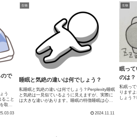
生物
生物
眠って
るので
のは？
睡眠と気絶の違いは何でしょう？
私眠って
私睡眠と気絶の違いは何でしょう？Perplexity睡眠
りますよ
ょう
と気絶は一見似ているように見えますが、実際に
しょう？P
が出ること
は大きな違いがあります。睡眠の特徴睡眠は心身
なる現象
を取り
のメンテナンスに必要な生理的プロセスです。以
る医学的
いても
下のような特徴があります:脳や身体の疲労回復、
25.03.03
2024.11.11
こる一般.
中にく
記憶の...