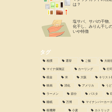
は？
塩サバ、サバの干物
化干し、みりん干し
いや特徴
タグ
相撲
選挙
ご飯
大統
マイナ保険証
カーリング
行
税金
米
大阪
キリスト
映画
消化
アメリカ
うど
ラーメン
節分
パスタ
睡眠
万博
マイナンバーカー
枢機卿
小麦
カトリック