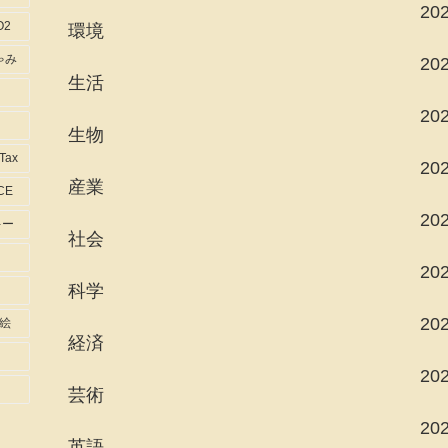
20
O2
環境
ゃみ
20
生活
20
生物
-Tax
20
産業
CE
20
キー
社会
20
科学
20
絵
経済
20
芸術
20
英語