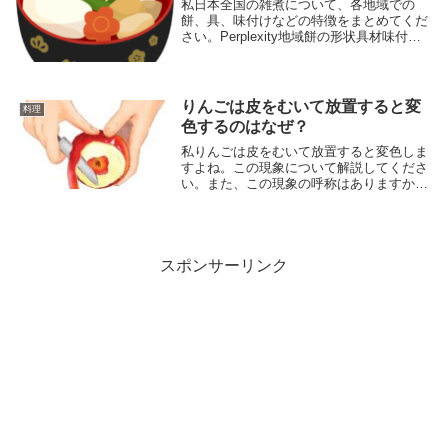
私日本全国の雑煮について、各地域での
餅、具、味付けなどの特徴をまとめてくだ
さい。Perplexity地域餅の形状具材味付け
北海道角餅11鶏肉, にんじん, ごぼう, しい
たけ11醤油味11東北角餅12鶏肉、大根、に
んじん、ごぼう、凍り豆腐1...
りんごは皮をむいて放置すると変
料理
色するのはなぜ？
私りんごは皮をむいて放置すると変色しま
すよね。この現象について解説してくださ
い。また、この現象の呼称はありますか？
Perplexityりんごの皮をむいて放置すると
変色する現象は、「褐変（かっぺん）」と
呼ばれます10。この現象は、りんごに含
ま...
スポンサーリンク