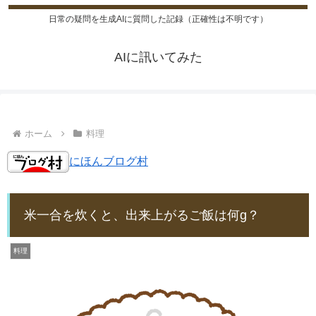
日常の疑問を生成AIに質問した記録（正確性は不明です）
AIに訊いてみた
ホーム
料理
にほんブログ村
米一合を炊くと、出来上がるご飯は何g？
料理