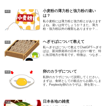
なりすぎたり、中が腐り始めていたり。判
断がとても難しいです。素人でもわかる見
極め方法を教えて。Perplexity洋梨（ラ・
小麦粉の薄力粉と強力粉の違い
料理
フ...
は？
私小麦粉には薄力粉と強力粉とがあります
よね。違いは何でしょうか？また、薄力
粉・強力粉以外の種類もありますか？
Perplexity薄力粉と強力粉の主な違いは、
含まれるタンパク質（グルテン）の量と質
です。薄力粉:タンパク質含有量は約
へぎそばについて教えて
料理
8~9%3グ...
私へぎそばについて教えてChatGPTへぎそ
ばは、新潟県発祥の日本そばの一種で、特
に魚沼地方が有名です。特徴は、つなぎと
して布海苔（ふのり）と呼ばれる海藻が使
われている点です。これにより、独特のコ
シと滑らかな喉ごしが生まれます。「へ
ぎ」とは...
卵のカラザについて
料理
私卵のカラザについて説明してください。
まずは、食材としての観点からお願いしま
す。Perplexity卵のカラザは、卵を割った
ときに卵黄の左右に見られる白いひも状の
構造物です。食材としての観点から見る
と、カラザには以下のような特徴がありま
す：...
日本各地の雑煮
料理