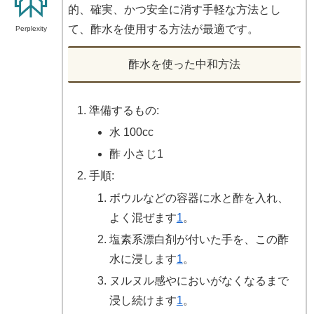
的、確実、かつ安全に消す手軽な方法とし
て、酢水を使用する方法が最適です。
Perplexity
酢水を使った中和方法
準備するもの:
水 100cc
酢 小さじ1
手順:
ボウルなどの容器に水と酢を入れ、
よく混ぜます
1
。
塩素系漂白剤が付いた手を、この酢
水に浸します
1
。
ヌルヌル感やにおいがなくなるまで
浸し続けます
1
。