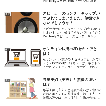
Perplexity備蓄米の制度・仕組みの概要備
蓄米（びちくまい）制度とは、主に日本で
お米が不作になった場合や災害時など、米
の供給が不足する「もしも」の事態に備え
スピーカーのセンターキャップが
生活
て、政...
つぶれてしまいました。修復でき
ないでしょうか？
スピーカーのセンターキャップがつぶれて
しまいました。修復できないでしょうか？
Perplexityスピーカーのセンターキャップ
がつぶれてしまった場合、修復は可能で
す。以下の方法が一般的かつ効果的です。
センターキャップのへこみ修復方法1. 掃
オンライン決済の3Dセキュアと
生活
除...
は？
私オンライン決済の3Dセキュアとは何でし
ょう？Perplexity3Dセキュアは、ネットシ
ョッピングやオンラインサービスでのクレ
ジットカード決済をより安全に行うための
本人認証サービスです12。主な特徴は以下
の通りです：クレジットカード情報に...
専業主婦（主夫）と無職の違い
生活
は？
専業主婦（主夫）と無職の違いは？違いの
定義とポイントの整理専業主婦（主夫）と
無職の違いは、主に役割、労働の有無、社
会的な位置づけ、収入源の観点から説明で
きます。以下で簡単に整理します。定義の