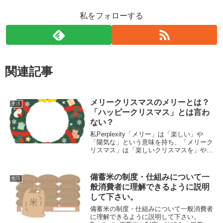
私をフォローする
関連記事
メリークリスマスのメリーとは？
生活
「ハッピークリスマス」とは言わ
ない？
私Perplexity「メリー」は「楽しい」や
「陽気な」という意味を持ち、「メリーク
リスマス」は「楽しいクリスマスを」や
「クリスマスおめでとう」という意味にな
ります13。「メリー」には「浮かれた」や
「ほろ酔い気分の」というニュアンスも含
備蓄米の制度・仕組みについて一
生活
まれ...
般消費者に理解できるように説明
して下さい。
備蓄米の制度・仕組みについて一般消費者
に理解できるように説明して下さい。