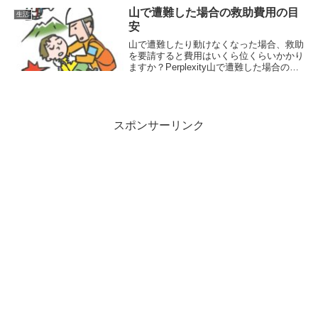
違い専業主婦（主夫）:家庭内の家事、育
山で遭難した場合の救助費用の目
生活
児、家族の世...
安
山で遭難したり動けなくなった場合、救助
を要請すると費用はいくら位くらいかかり
ますか？Perplexity山で遭難した場合の救
助費用の目安公的機関（警察・消防など）
による救助基本的に費用はかかりません。
警察や消防などの公的機関が出動した場
合、...
スポンサーリンク