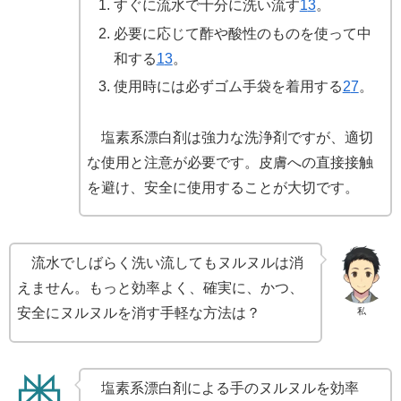
すぐに流水で十分に洗い流す
1
3
。
必要に応じて酢や酸性のものを使って中
和する
1
3
。
使用時には必ずゴム手袋を着用する
2
7
。
塩素系漂白剤は強力な洗浄剤ですが、適切
な使用と注意が必要です。皮膚への直接接触
を避け、安全に使用することが大切です。
流水でしばらく洗い流してもヌルヌルは消
えません。もっと効率よく、確実に、かつ、
安全にヌルヌルを消す手軽な方法は？
私
塩素系漂白剤による手のヌルヌルを効率