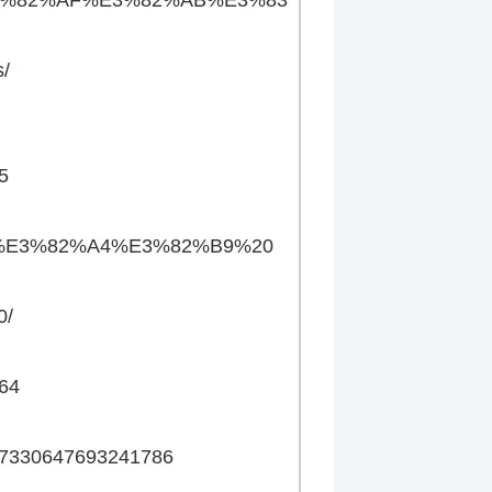
s/
5
%E3%82%A4%E3%82%B9%20
0/
164
817330647693241786