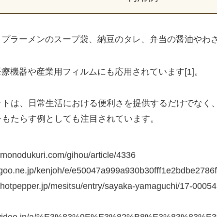
カップラーメンのスープ袋、納豆のタレ、弁当の醤油やわ
 医療機器や産業用フィルムにも応用されています[1]。
ットは、日常生活における便利さを提供するだけでなく
をもたらす例としても注目されています。
w.monodukuri.com/gihou/article/4336
og.goo.ne.jp/kenjoh/e/e50047a999a930b30fff1e2bdbe2786f
w.hotpepper.jp/mesitsu/entry/sayaka-yamaguchi/17-00054
.nicovideo.jp/a/%E3%83%9E%E3%82%B8%E3%83%8