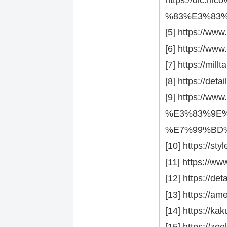
%83%E3%83%
[5] https://ww
[6] https://www.
[7] https://mill
[8] https://det
[9] https://ww
%E3%83%9E
%E7%99%BD
[10] https://s
[11] https://w
[12] https://de
[13] https://a
[14] https://
[15] https://ze