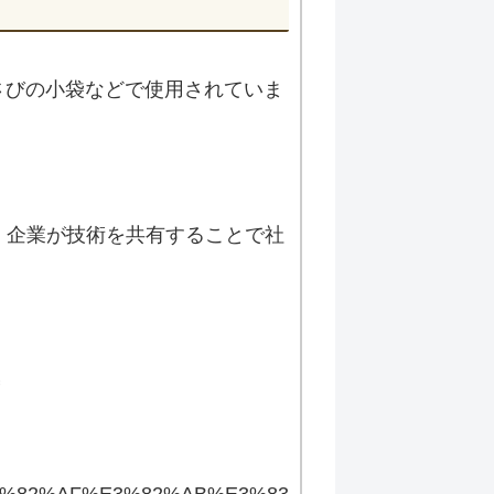
さびの小袋などで使用されていま
、企業が技術を共有することで社
3%E3%82%AF%E3%82%AB%E3%83