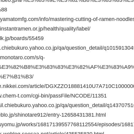
88
w.yamatomfg.com/info/mastering-cutting-of-ramen-noodle
instantramen.or.jp/health/quality/label/
talk.jp/boards/55459
ail.chiebukuro.yahoo.co.jp/qa/question_detail/q101591304
w.monotaro.com/s/q-
%E3%82%B8%E3%83%83%E3%82%AF%E3%83%A9
%E7%B1%B3/
tyle.nikkei.com/article/DGXZZO18881410U7A710C100000
ww.chem-t.com/cgi-bin/passFile/NCODE/11351
tail.chiebukuro.yahoo.co.jp/qa/question_detail/q1437075
meblo.jp/shinotare912/entry-12658431381.html
kakuyomu.jp/works/16817139557768112554/episodes/16
ek-weblog.seesaa.net/article/435535830.html